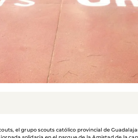
uts, el grupo scouts católico provincial de Guadalajar
rnada solidaria en el parque de la Amistad de la cap