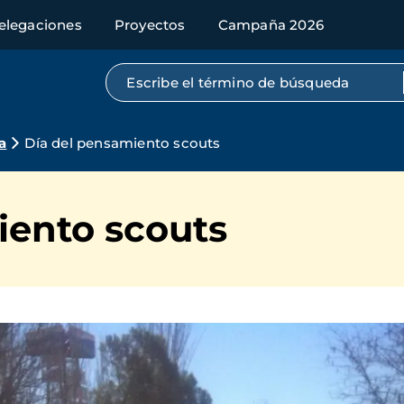
elegaciones
Proyectos
Campaña 2026
Búsqueda por texto completo
a
Día del pensamiento scouts
iento scouts