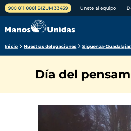
Pasar
Menú
900 811 888
BIZUM 33439
Únete al equipo
D
al
principal
contenido
principal
Ruta
Inicio
Nuestras delegaciones
Sigüenza-Guadalajar
de
navegación
Día del pensam