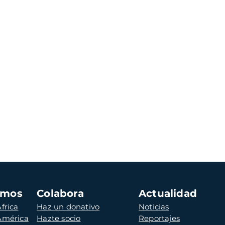
amos
Colabora
Actualidad
frica
Haz un donativo
Noticias
 América
Hazte socio
Reportajes