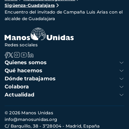
Sigüenza-Guadalajara
de
Encuentro del invitado de Campaña Luis Arias con el
navegación
alcalde de Guadalajara
Redes sociales
Navegación
Quienes somos
principal
Qué hacemos
Dónde trabajamos
Colabora
Actualidad
Información
© 2026 Manos Unidas
de
info@manosunidas.org
contacto
C/ Barquillo, 38 - 3º28004 - Madrid, España