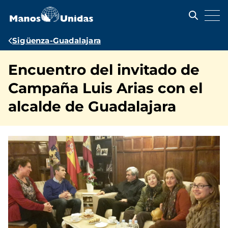
Pasar
al
contenido
principal
Ruta
Sigüenza-Guadalajara
de
Encuentro del invitado de
navegación
Campaña Luis Arias con el
alcalde de Guadalajara