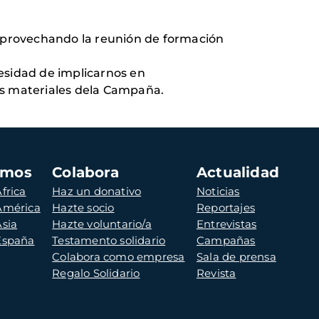
 aprovechando la reunión de formación
esidad de implicarnos en
os materiales dela Campaña.
amos
Colabora
Actualidad
frica
Haz un donativo
Noticias
 América
Hazte socio
Reportajes
Asia
Hazte voluntario/a
Entrevistas
 España
Testamento solidario
Campañas
Colabora como empresa
Sala de prensa
Regalo Solidario
Revista