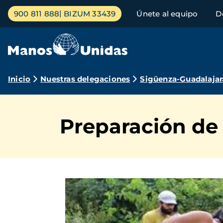
Pasar
Menú
900 811 888
BIZUM 33439
Únete al equipo
D
al
principal
contenido
principal
Ruta
Inicio
Nuestras delegaciones
Sigüenza-Guadalajar
de
navegación
Preparación d