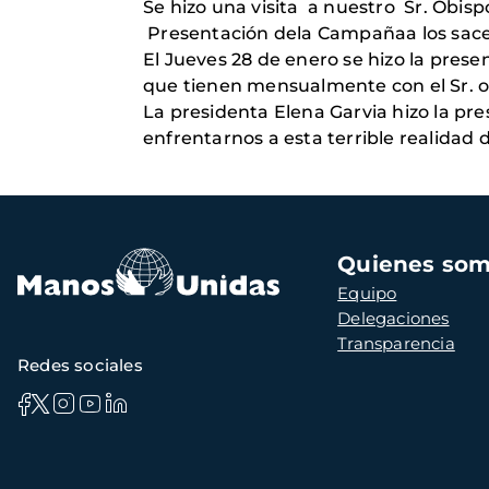
Se hizo una visita a nuestro Sr. Obisp
Presentación dela Campañaa los sac
El Jueves 28 de enero se hizo la pres
que tienen mensualmente con el Sr. o
La presidenta Elena Garvia hizo la pr
enfrentarnos a esta terrible realida
Navegación
Quienes so
principal
Equipo
Delegaciones
Transparencia
Redes sociales