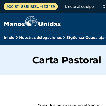
Pasar
Menú
900 811 888
BIZUM 33439
Únete al equipo
D
al
principal
contenido
principal
Ruta
Inicio
Nuestras delegaciones
Sigüenza-Guadalajar
de
navegación
Carta Pastoral
Queridos hermanos en el Señor: