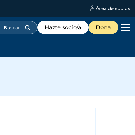
Área de socios
M
d
c
Menú
Hazte socio/a
Dona
d
de
us
destacados
cabecera