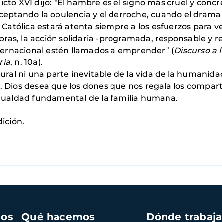
cto XVI dijo: “El hambre es el signo más cruel y concr
aceptando la opulencia y el derroche, cuando el dram
a Católica estará atenta siempre a los esfuerzos para 
obras, la acción solidaria -programada, responsable y r
rnacional estén llamados a emprender” (
Discurso a 
ria
, n. 10a).
 ni una parte inevitable de la vida de la humanida
. Dios desea que los dones que nos regala los compar
igualdad fundamental de la familia humana.
ición.
mos
Qué hacemos
Dónde trabaj