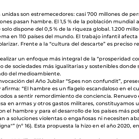
 unidas son estremecedores: casi 700 millones de pe
llones pasan hambre. El 1,5 % de la población mundial 
solo dispone del 0,5 % de la riqueza global. 1.200 mil
a en 110 países del mundo. El trabajo infantil afecta 
arizar. Frente a la “cultura del descarte” es preciso re
ar un enfoque más integral de la “prosperidad co
 de sociedades más igualitarias y sostenibles donde se
dado del medioambiente.
onvocación del Año Jubilar “Spes non confundit”, prese
 afirma: “El hambre es un flagelo escandaloso en el c
todos a sentir remordimiento de conciencia. Renuevo
 usa en armas y otros gastos militares, constituyamos
n el hambre y para el desarrollo de los países más pob
n a soluciones violentas o engañosas ni necesiten a
na"” (nº 16). Esta propuesta la hizo en el año 2020, en