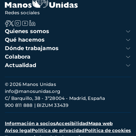
Redes sociales
Navegación
Quienes somos
principal
Qué hacemos
Dónde trabajamos
Colabora
Actualidad
Información
© 2026 Manos Unidas
de
info@manosunidas.org
contacto
C/ Barquillo, 38 - 3º28004 - Madrid, España
900 811 888
BIZUM 33439
Menú
Información a socios
Accesibilidad
Mapa web
secundario
Aviso legal
Política de privacidad
Política de cookies