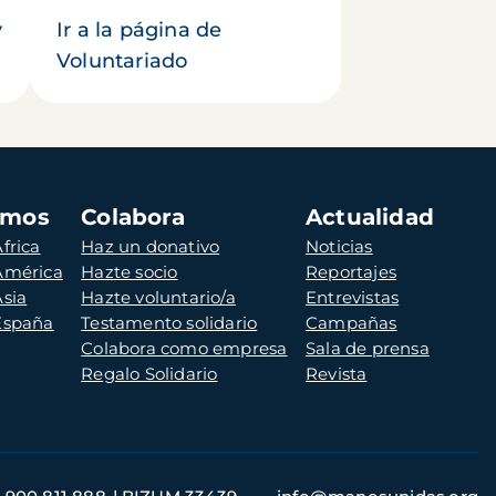
y
Ir a la página de
Voluntariado
amos
Colabora
Actualidad
frica
Haz un donativo
Noticias
 América
Hazte socio
Reportajes
Asia
Hazte voluntario/a
Entrevistas
 España
Testamento solidario
Campañas
Colabora como empresa
Sala de prensa
Regalo Solidario
Revista