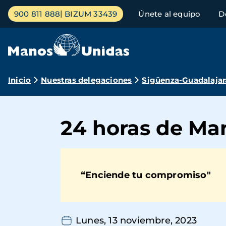
Pasar
Menú
900 811 888
BIZUM 33439
Únete al equipo
D
al
principal
contenido
principal
Ruta
Inicio
Nuestras delegaciones
Sigüenza-Guadalajar
de
navegación
24 horas de Ma
“Enciende tu compromiso"
Lunes, 13 noviembre, 2023