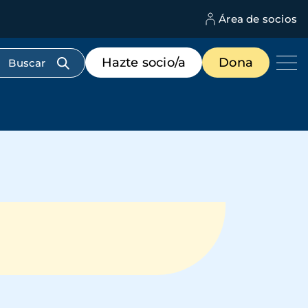
Área de socios
M
d
c
Menú
Hazte socio/a
Dona
d
de
us
destacados
cabecera