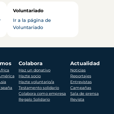
Voluntariado
y
Ir a la página de
Voluntariado
amos
Colabora
Actualidad
frica
Haz un donativo
Noticias
 América
Hazte socio
Reportajes
Asia
Hazte voluntario/a
Entrevistas
 España
Testamento solidario
Campañas
Colabora como empresa
Sala de prensa
Regalo Solidario
Revista