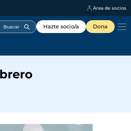
Área de socios
M
d
c
Menú
Hazte socio/a
Dona
d
de
us
destacados
cabecera
ebrero