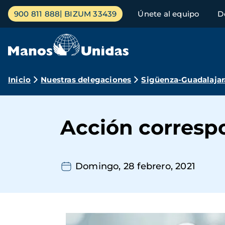
Pasar
Menú
900 811 888
BIZUM 33439
Únete al equipo
D
al
principal
contenido
principal
Ruta
Inicio
Nuestras delegaciones
Sigüenza-Guadalajar
de
navegación
Acción corresp
Domingo, 28 febrero, 2021