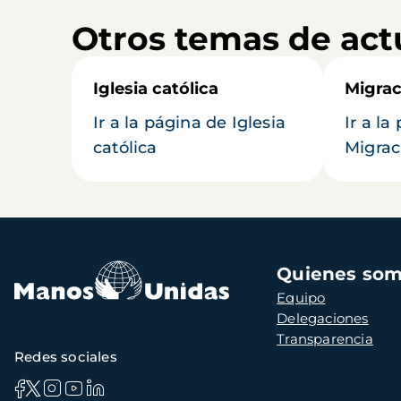
Otros temas de act
Iglesia católica
Migrac
Ir a la página de Iglesia
Ir a la
católica
Migrac
Navegación
Quienes so
principal
Equipo
Delegaciones
Transparencia
Redes sociales