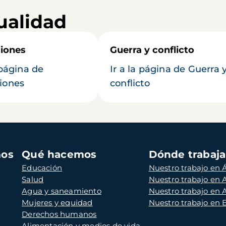
ualidad
iones
Guerra y conflicto
 página de
Ir a la página de Guerra 
iones
conflicto
mos
Qué hacemos
Dónde trabaj
Educación
Nuestro trabajo en Á
Salud
Nuestro trabajo en
Agua y saneamiento
Nuestro trabajo en 
Mujeres y equidad
Nuestro trabajo en
Derechos humanos
Alimentación y medios de vida