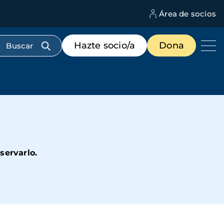
Área de socios
M
d
c
Menú
Hazte socio/a
Dona
d
de
us
destacados
cabecera
servarlo.