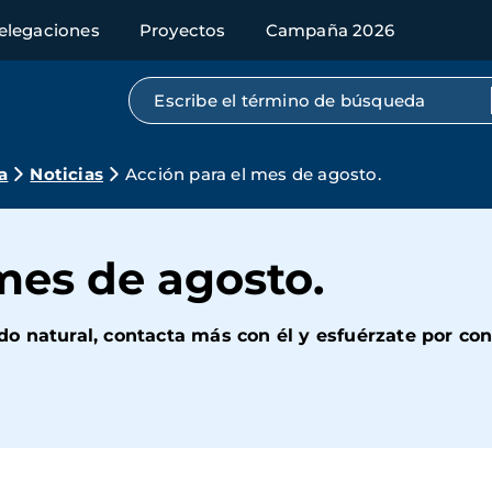
elegaciones
Proyectos
Campaña 2026
Búsqueda por texto completo
a
Noticias
Acción para el mes de agosto.
mes de agosto.
 natural, contacta más con él y esfuérzate por con