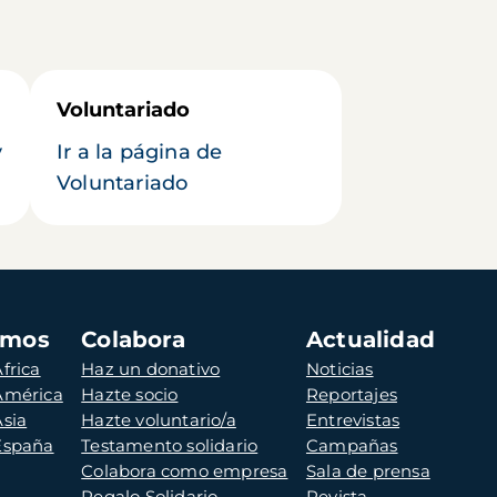
Voluntariado
y
Ir a la página de
Voluntariado
amos
Colabora
Actualidad
frica
Haz un donativo
Noticias
 América
Hazte socio
Reportajes
Asia
Hazte voluntario/a
Entrevistas
 España
Testamento solidario
Campañas
Colabora como empresa
Sala de prensa
Regalo Solidario
Revista