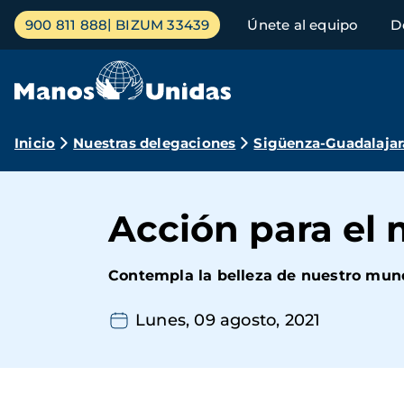
Pasar
Menú
900 811 888
BIZUM 33439
Únete al equipo
D
al
principal
contenido
principal
Ruta
Inicio
Nuestras delegaciones
Sigüenza-Guadalajar
de
navegación
Acción para el 
Contempla la belleza de nuestro mundo
Lunes, 09 agosto, 2021