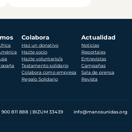
amos
Colabora
Actualidad
frica
Haz un donativo
Noticias
 América
Hazte socio
Reportajes
Asia
Hazte voluntario/a
Entrevistas
 España
Testamento solidario
Campañas
Colabora como empresa
Sala de prensa
Regalo Solidario
Revista
900 811 888
BIZUM 33439
info@manosunidas.org