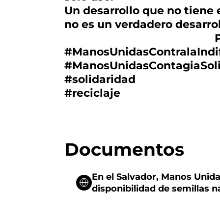
Un desarrollo que no tiene
no es un verdadero desarrol
Papa Fran
#ManosUnidasContralaIndi
#ManosUnidasContagiaSoli
#solidaridad
#reciclaje
Documentos
En el Salvador, Manos Unid
disponibilidad de semillas n