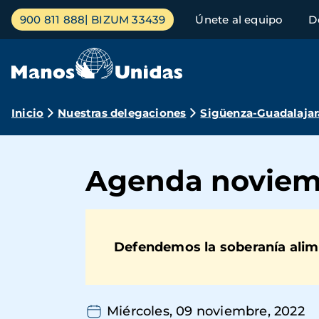
Pasar
Menú
900 811 888
BIZUM 33439
Únete al equipo
D
al
principal
contenido
principal
Ruta
Inicio
Nuestras delegaciones
Sigüenza-Guadalajar
de
navegación
Agenda noviem
Defendemos la soberanía alim
Miércoles, 09 noviembre, 2022