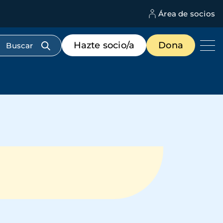
Área de socios
M
d
c
Menú
Hazte socio/a
Dona
d
de
us
destacados
cabecera