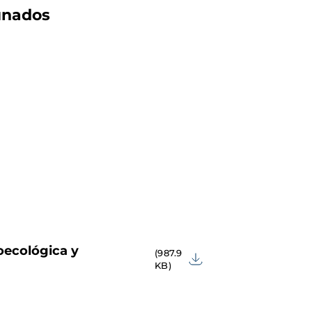
tunados
oecológica y
(987.9
KB)