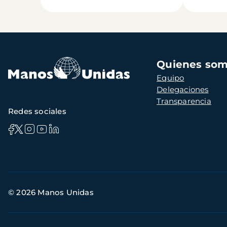
Navegación
Quienes so
principal
Equipo
Delegaciones
Transparencia
Redes sociales
Información
© 2026 Manos Unidas
de
contacto