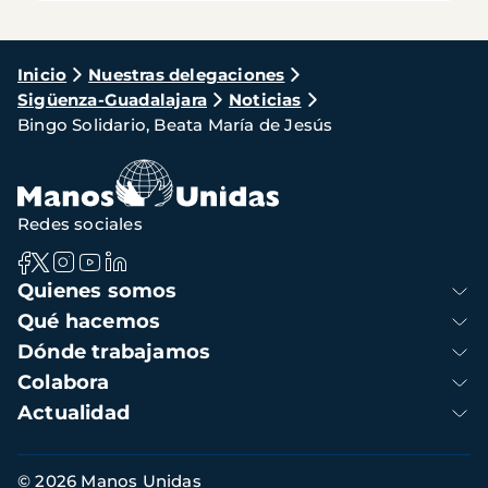
Ruta
Inicio
Nuestras delegaciones
Sigüenza-Guadalajara
Noticias
de
Bingo Solidario, Beata María de Jesús
navegación
Redes sociales
Navegación
Quienes somos
principal
Qué hacemos
Dónde trabajamos
Colabora
Actualidad
Información
© 2026 Manos Unidas