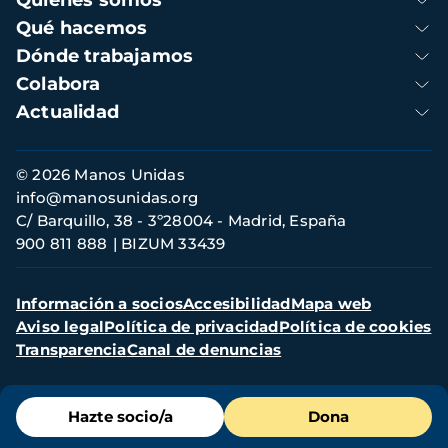
Quienes somos
principal
Qué hacemos
Dónde trabajamos
Colabora
Actualidad
Información
© 2026 Manos Unidas
de
info@manosunidas.org
contacto
C/ Barquillo, 38 - 3º28004 - Madrid, España
900 811 888
BIZUM 33439
Menú
Información a socios
Accesibilidad
Mapa web
secundario
Aviso legal
Política de privacidad
Política de cookies
Transparencia
Canal de denuncias
Menú
Hazte socio/a
Dona
de
destacados