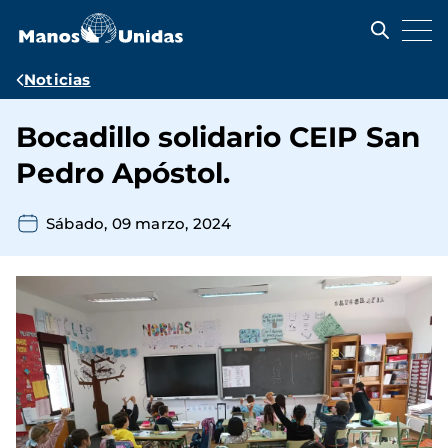
Pasar
al
contenido
principal
Ruta
Noticias
de
Bocadillo solidario CEIP San
navegación
Pedro Apóstol.
Sábado, 09 marzo, 2024