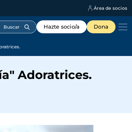
Área de socios
M
d
c
Menú
Hazte socio/a
Dona
d
de
us
destacados
cabecera
oratrices.
ía" Adoratrices.