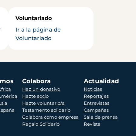
Voluntariado
y
Ir a la página de
Voluntariado
amos
Colabora
Actualidad
frica
Haz un donativo
Noticias
 América
Hazte socio
Reportajes
Asia
Hazte voluntario/a
Entrevistas
 España
Testamento solidario
Campañas
Colabora como empresa
Sala de prensa
Regalo Solidario
Revista