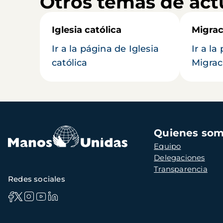
Otros temas de act
Iglesia católica
Migrac
Ir a la página de Iglesia
Ir a la
católica
Migrac
Navegación
Quienes so
principal
Equipo
Delegaciones
Transparencia
Redes sociales