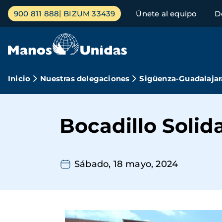
Pasar
Menú
900 811 888
BIZUM 33439
Únete al equipo
D
al
principal
contenido
principal
Ruta
Inicio
Nuestras delegaciones
Sigüenza-Guadalajar
de
navegación
Bocadillo Solid
Sábado, 18 mayo, 2024