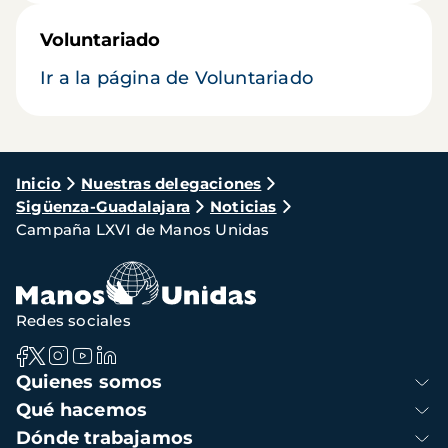
Voluntariado
Ir a la página de Voluntariado
Ruta
Inicio
Nuestras delegaciones
Sigüenza-Guadalajara
Noticias
de
Campaña LXVI de Manos Unidas
navegación
Redes sociales
Navegación
Quienes somos
principal
Qué hacemos
Dónde trabajamos