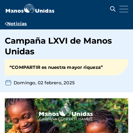
Pasar
al
contenido
principal
Ruta
Noticias
de
Campaña LXVI de Manos
navegación
Unidas
“COMPARTIR es nuestra mayor riqueza”
Domingo, 02 febrero, 2025