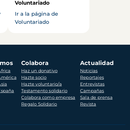
Voluntariado
y
Ir a la página de
Voluntariado
amos
Colabora
Actualidad
frica
Haz un donativo
Noticias
 América
Hazte socio
Reportajes
Asia
Hazte voluntario/a
Entrevistas
 España
Testamento solidario
Campañas
Colabora como empresa
Sala de prensa
Regalo Solidario
Revista