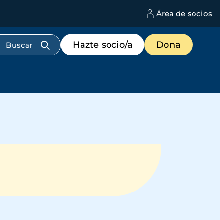
Área de socios
M
d
c
Menú
Hazte socio/a
Dona
d
de
us
destacados
cabecera