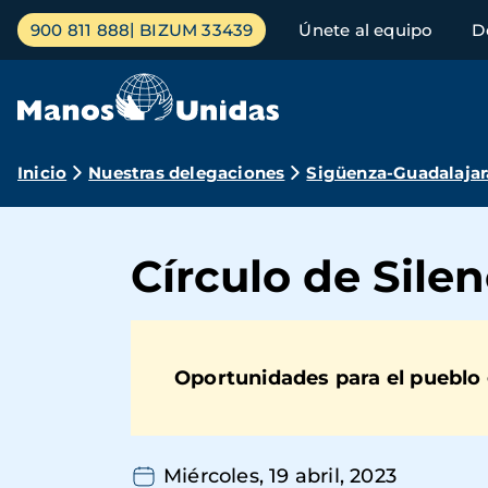
Pasar
Menú
900 811 888
BIZUM 33439
Únete al equipo
D
al
principal
contenido
principal
Ruta
Inicio
Nuestras delegaciones
Sigüenza-Guadalajar
de
navegación
Círculo de Silen
Oportunidades para el pueblo 
Miércoles, 19 abril, 2023