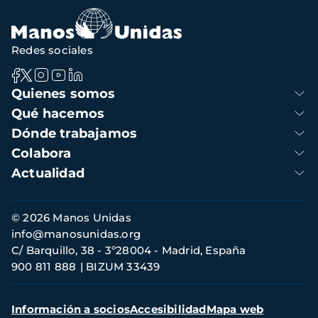
Redes sociales
Navegación
Quienes somos
principal
Qué hacemos
Dónde trabajamos
Colabora
Actualidad
Información
© 2026 Manos Unidas
de
info@manosunidas.org
contacto
C/ Barquillo, 38 - 3º28004 - Madrid, España
900 811 888
BIZUM 33439
Menú
Información a socios
Accesibilidad
Mapa web