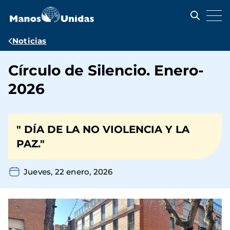
Pasar
al
contenido
principal
Ruta
Noticias
de
Círculo de Silencio. Enero-
navegación
2026
" DÍA DE LA NO VIOLENCIA Y LA
PAZ."
Jueves, 22 enero, 2026