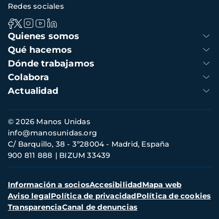
Redes sociales
Navegación
Quienes somos
principal
Qué hacemos
Dónde trabajamos
Colabora
Actualidad
Información
© 2026 Manos Unidas
de
info@manosunidas.org
contacto
C/ Barquillo, 38 - 3º28004 - Madrid, España
900 811 888
BIZUM 33439
Menú
Información a socios
Accesibilidad
Mapa web
secundario
Aviso legal
Política de privacidad
Política de cookies
Transparencia
Canal de denuncias