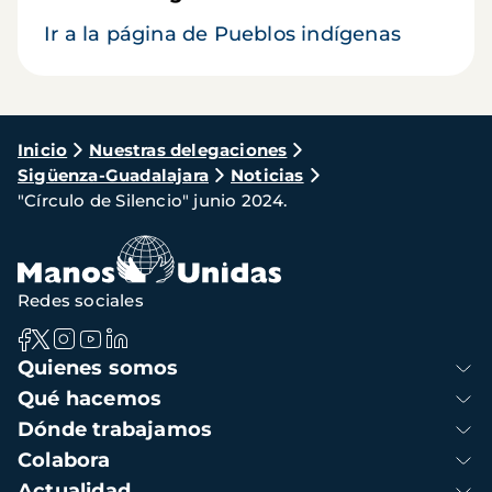
Ir a la página de Pueblos indígenas
Ruta
Inicio
Nuestras delegaciones
Sigüenza-Guadalajara
Noticias
de
"Círculo de Silencio" junio 2024.
navegación
Redes sociales
Navegación
Quienes somos
principal
Qué hacemos
Dónde trabajamos
Colabora
Actualidad