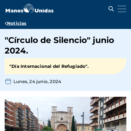
Pasar
al
contenido
principal
Ruta
Noticias
de
"Círculo de Silencio" junio
navegación
2024.
"Día Internacional del Refugiado".
Lunes, 24 junio, 2024