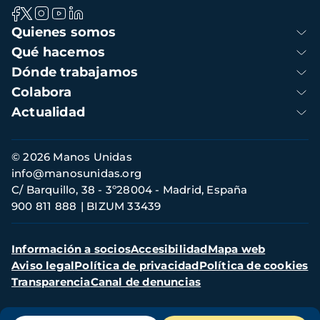
Navegación
Quienes somos
principal
Qué hacemos
Dónde trabajamos
Colabora
Actualidad
Información
© 2026 Manos Unidas
de
info@manosunidas.org
contacto
C/ Barquillo, 38 - 3º28004 - Madrid, España
900 811 888
BIZUM 33439
Menú
Información a socios
Accesibilidad
Mapa web
secundario
Aviso legal
Política de privacidad
Política de cookies
Transparencia
Canal de denuncias