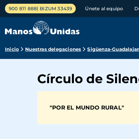
Pasar
Menú
900 811 888
BIZUM 33439
Únete al equipo
D
al
principal
contenido
principal
Ruta
Inicio
Nuestras delegaciones
Sigüenza-Guadalajar
de
navegación
Círculo de Sile
"POR EL MUNDO RURAL"