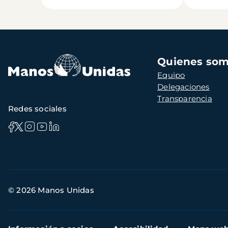
Navegación
Quienes so
principal
Equipo
Delegaciones
Transparencia
Redes sociales
Información
© 2026 Manos Unidas
de
contacto
Menú