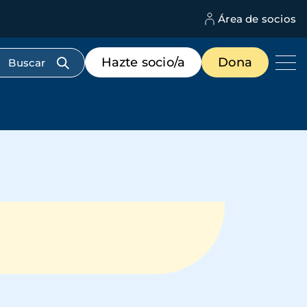
Área de socios
M
d
c
Menú
Hazte socio/a
Dona
d
de
us
destacados
cabecera