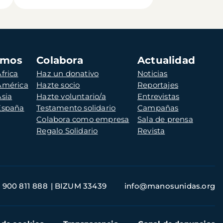
amos
Colabora
Actualidad
frica
Haz un donativo
Noticias
 América
Hazte socio
Reportajes
Asia
Hazte voluntario/a
Entrevistas
 España
Testamento solidario
Campañas
Colabora como empresa
Sala de prensa
Regalo Solidario
Revista
900 811 888
BIZUM 33439
info@manosunidas.org