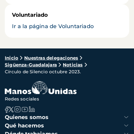
Voluntariado
Ir a la página de Voluntariado
Ruta
Inicio
Nuestras delegaciones
Sigüenza-Guadalajara
Noticias
de
Círculo de Silencio octubre 2023.
navegación
Redes sociales
Navegación
Quienes somos
principal
Qué hacemos
Dónde trabajamos