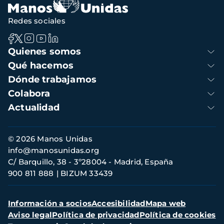
Redes sociales
Navegación
Quienes somos
principal
Qué hacemos
Dónde trabajamos
Colabora
Actualidad
Información
© 2026 Manos Unidas
de
info@manosunidas.org
contacto
C/ Barquillo, 38 - 3º28004 - Madrid, España
900 811 888
BIZUM 33439
Menú
Información a socios
Accesibilidad
Mapa web
secundario
Aviso legal
Política de privacidad
Política de cookies