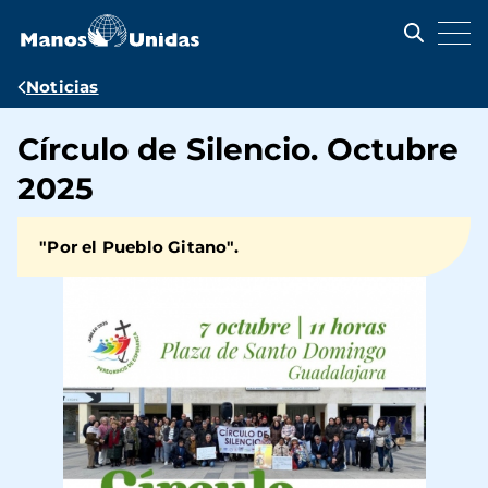
Pasar
al
contenido
principal
Ruta
Noticias
de
Círculo de Silencio. Octubre
navegación
2025
"Por el Pueblo Gitano".