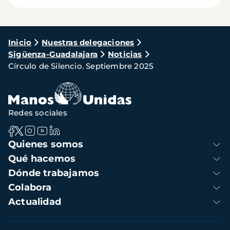
Ruta
Inicio
Nuestras delegaciones
Sigüenza-Guadalajara
Noticias
de
Círculo de Silencio. Septiembre 2025
navegación
Redes sociales
Navegación
Quienes somos
principal
Qué hacemos
Dónde trabajamos
Colabora
Actualidad