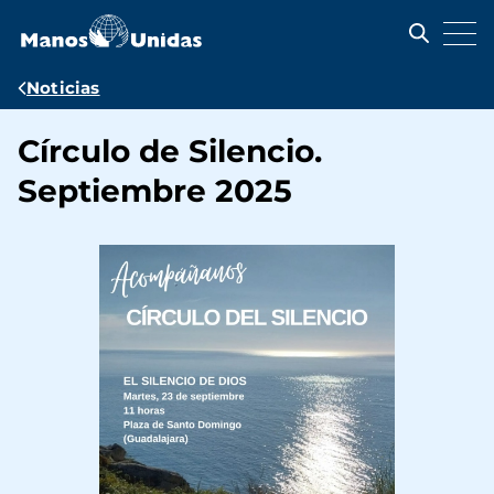
Pasar
al
contenido
principal
Ruta
Noticias
de
Círculo de Silencio.
navegación
Septiembre 2025