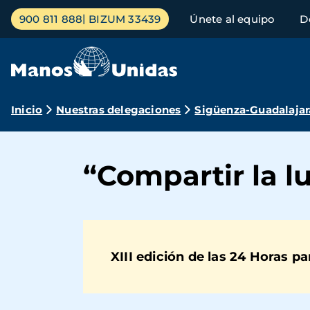
Pasar
Menú
900 811 888
BIZUM 33439
Únete al equipo
D
al
principal
contenido
principal
Ruta
Inicio
Nuestras delegaciones
Sigüenza-Guadalajar
de
navegación
“Compartir la l
XIII edición de las 24 Horas p