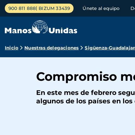
Pasar
Menú
900 811 888
BIZUM 33439
Únete al equipo
D
al
principal
contenido
principal
Ruta
Inicio
Nuestras delegaciones
Sigüenza-Guadalajar
de
navegación
Compromiso me
En este mes de febrero segu
algunos de los países en los
Pie
en acciones 
la creciente in