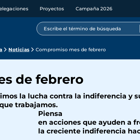
elegaciones
Proyectos
Campaña 2026
Búsqueda por texto completo
a
Noticias
Compromiso mes de febrero
s de febrero
imos la lucha contra la indiferencia y 
 que trabajamos.
nsa
que ayuden a fren
diferencia hacia el 