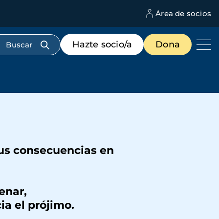
Área de socios
M
d
c
Menú
Hazte socio/a
Dona
d
de
us
destacados
cabecera
sus consecuencias en
ar,
prójimo.