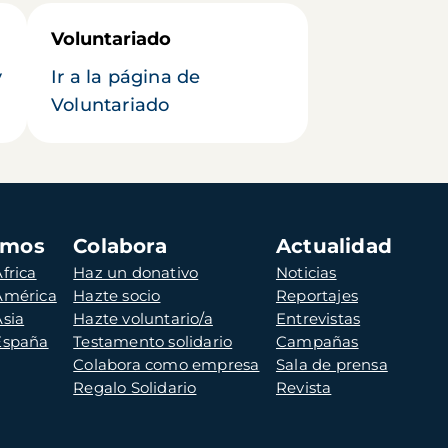
Voluntariado
y
Ir a la página de
Voluntariado
amos
Colabora
Actualidad
frica
Haz un donativo
Noticias
 América
Hazte socio
Reportajes
Asia
Hazte voluntario/a
Entrevistas
 España
Testamento solidario
Campañas
Colabora como empresa
Sala de prensa
Regalo Solidario
Revista