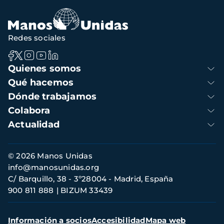
Redes sociales
Navegación
Quienes somos
principal
Qué hacemos
Dónde trabajamos
Colabora
Actualidad
Información
© 2026 Manos Unidas
de
info@manosunidas.org
contacto
C/ Barquillo, 38 - 3º28004 - Madrid, España
900 811 888
BIZUM 33439
Menú
Información a socios
Accesibilidad
Mapa web