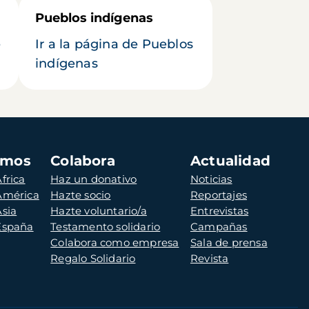
Pueblos indígenas
e
Ir a la página de Pueblos
indígenas
amos
Colabora
Actualidad
frica
Haz un donativo
Noticias
 América
Hazte socio
Reportajes
Asia
Hazte voluntario/a
Entrevistas
 España
Testamento solidario
Campañas
Colabora como empresa
Sala de prensa
Regalo Solidario
Revista