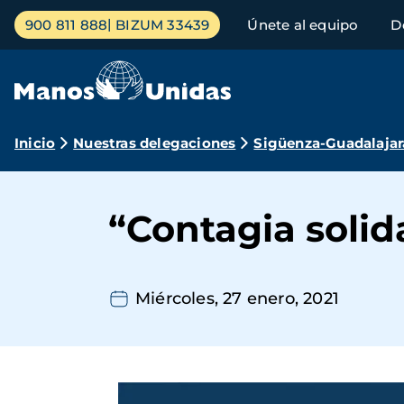
Pasar
Menú
900 811 888
BIZUM 33439
Únete al equipo
D
al
principal
contenido
principal
Ruta
Inicio
Nuestras delegaciones
Sigüenza-Guadalajar
de
navegación
“Contagia solid
Miércoles, 27 enero, 2021