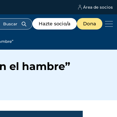
Área de socios
M
d
c
Menú
Hazte socio/a
Dona
d
de
us
destacados
cabecera
hambre”
on el hambre”