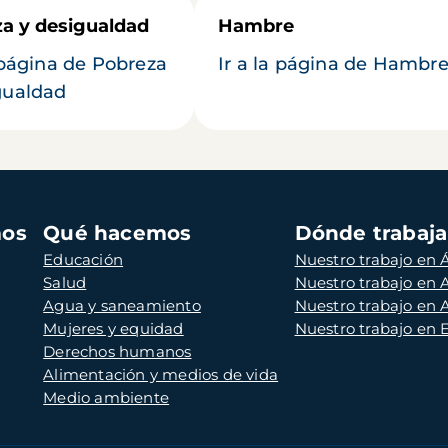
a y desigualdad
Hambre
a página de Pobreza
Ir a la página de Hambr
gualdad
mos
Qué hacemos
Dónde trabaj
Educación
Nuestro trabajo en Á
Salud
Nuestro trabajo en
Agua y saneamiento
Nuestro trabajo en 
Mujeres y equidad
Nuestro trabajo en
Derechos humanos
Alimentación y medios de vida
Medio ambiente