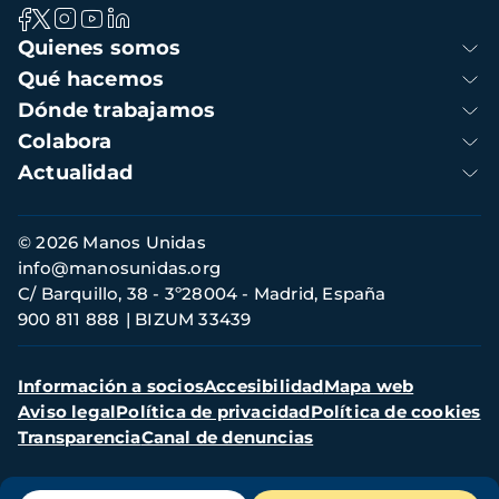
Navegación
Quienes somos
principal
Qué hacemos
Dónde trabajamos
Colabora
Actualidad
Información
© 2026 Manos Unidas
de
info@manosunidas.org
contacto
C/ Barquillo, 38 - 3º28004 - Madrid, España
900 811 888
BIZUM 33439
Menú
Información a socios
Accesibilidad
Mapa web
secundario
Aviso legal
Política de privacidad
Política de cookies
Transparencia
Canal de denuncias