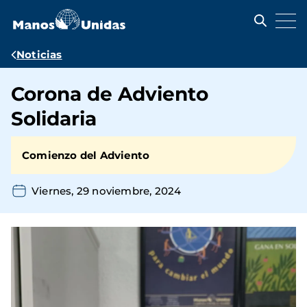
Pasar
al
contenido
principal
Ruta
Noticias
de
Corona de Adviento
navegación
Solidaria
Comienzo del Adviento
Viernes, 29 noviembre, 2024