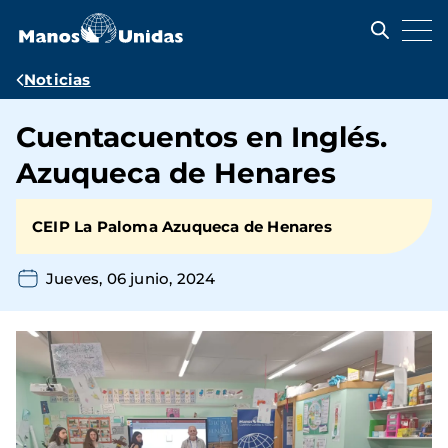
Pasar
al
contenido
principal
Ruta
Noticias
de
Cuentacuentos en Inglés.
navegación
Azuqueca de Henares
CEIP La Paloma Azuqueca de Henares
Jueves, 06 junio, 2024