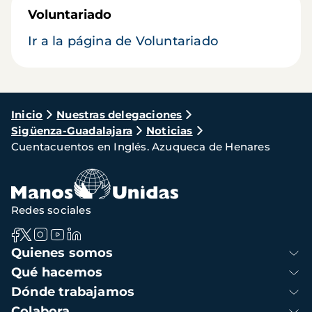
Voluntariado
Ir a la página de Voluntariado
Ruta
Inicio
Nuestras delegaciones
Sigüenza-Guadalajara
Noticias
de
Cuentacuentos en Inglés. Azuqueca de Henares
navegación
Redes sociales
Navegación
Quienes somos
principal
Qué hacemos
Dónde trabajamos
Colabora