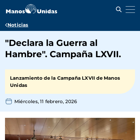
Pasar
al
contenido
principal
Ruta
Noticias
de
"Declara la Guerra al
navegación
Hambre". Campaña LXVII.
Lanzamiento de la Campaña LXVII de Manos
Unidas
Miércoles, 11 febrero, 2026