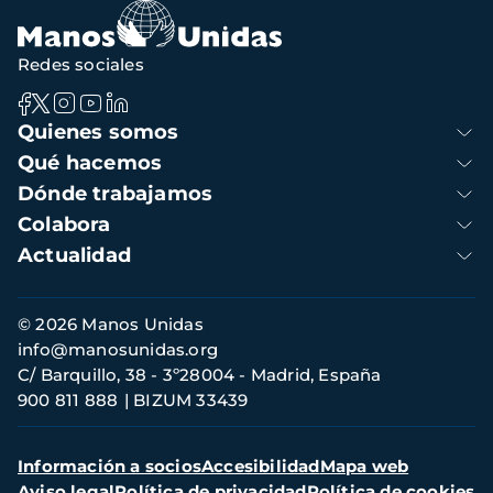
Redes sociales
Navegación
Quienes somos
principal
Qué hacemos
Dónde trabajamos
Colabora
Actualidad
Información
© 2026 Manos Unidas
de
info@manosunidas.org
contacto
C/ Barquillo, 38 - 3º28004 - Madrid, España
900 811 888
BIZUM 33439
Menú
Información a socios
Accesibilidad
Mapa web
secundario
Aviso legal
Política de privacidad
Política de cookies