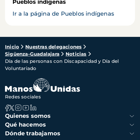
Pueblos indígenas
Ir a la página de Pueblos indígenas
Ruta
Inicio
Nuestras delegaciones
Sigüenza-Guadalajara
Noticias
de
Día de las personas con Discapacidad y Día del
navegación
Voluntariado
Redes sociales
Navegación
Quienes somos
principal
Qué hacemos
Dónde trabajamos