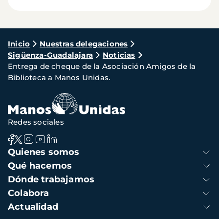
Ruta
Inicio
Nuestras delegaciones
Sigüenza-Guadalajara
Noticias
de
Entrega de cheque de la Asociación Amigos de la
navegación
Biblioteca a Manos Unidas.
Redes sociales
Navegación
Quienes somos
principal
Qué hacemos
Dónde trabajamos
Colabora
Actualidad