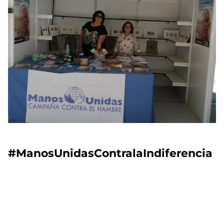
#ManosUnidasContralaIndiferencia