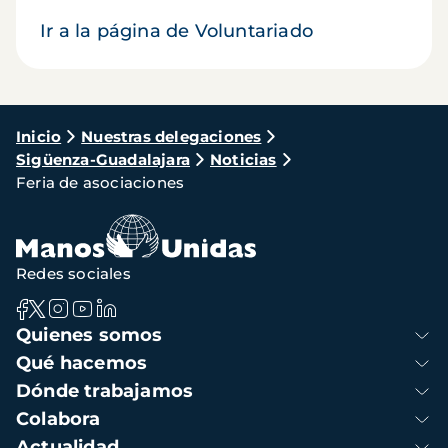
Ir a la página de Voluntariado
Ruta
Inicio
Nuestras delegaciones
Sigüenza-Guadalajara
Noticias
de
Feria de asociaciones
navegación
Redes sociales
Navegación
Quienes somos
principal
Qué hacemos
Dónde trabajamos
Colabora
Actualidad