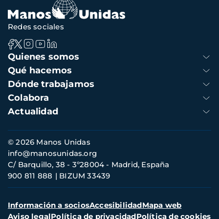
Redes sociales
Navegación
Quienes somos
principal
Qué hacemos
Dónde trabajamos
Colabora
Actualidad
Información
© 2026 Manos Unidas
de
info@manosunidas.org
contacto
C/ Barquillo, 38 - 3º28004 - Madrid, España
900 811 888
BIZUM 33439
Menú
Información a socios
Accesibilidad
Mapa web
secundario
Aviso legal
Política de privacidad
Política de cookies