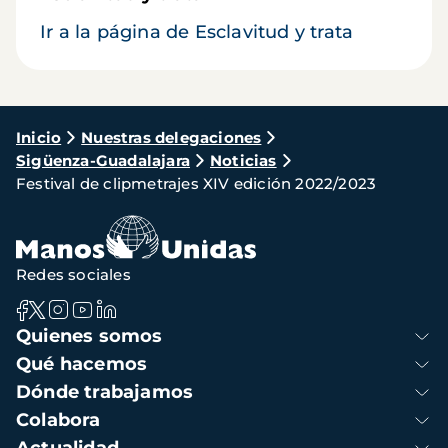
Ir a la página de Esclavitud y trata
Ruta
Inicio
Nuestras delegaciones
Sigüenza-Guadalajara
Noticias
de
Festival de clipmetrajes XIV edición 2022/2023
navegación
Redes sociales
Navegación
Quienes somos
principal
Qué hacemos
Dónde trabajamos
Colabora