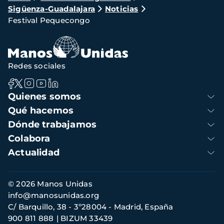
Sigüenza-Guadalajara
Noticias
de
Festival Pequecongo
navegación
Redes sociales
Navegación
Quienes somos
principal
Qué hacemos
Dónde trabajamos
Colabora
Actualidad
Información
© 2026 Manos Unidas
de
info@manosunidas.org
contacto
C/ Barquillo, 38 - 3º28004 - Madrid, España
900 811 888
BIZUM 33439