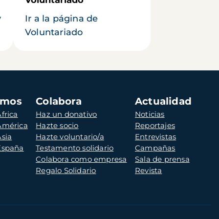
y
Ir a la página de
Voluntariado
amos
Colabora
Actualidad
frica
Haz un donativo
Noticias
 América
Hazte socio
Reportajes
Asia
Hazte voluntario/a
Entrevistas
 España
Testamento solidario
Campañas
Colabora como empresa
Sala de prensa
Regalo Solidario
Revista