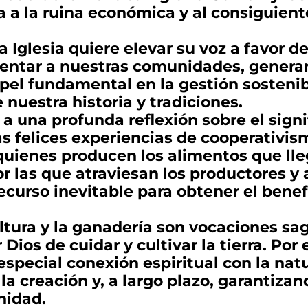
ja a la ruina económica y al consiguie
la Iglesia quiere elevar su voz a favor 
entar a nuestras comunidades, generan
l fundamental en la gestión sostenible
 nuestra historia y tradiciones.
 a una profunda reflexión sobre el signi
as felices experiencias de cooperativism
 quienes producen los alimentos que ll
or las que atraviesan los productores y 
ecurso inevitable para obtener el bene
ultura y la ganadería son vocaciones sa
ios de cuidar y cultivar la tierra. Por e
special conexión espiritual con la natu
 la creación y, a largo plazo, garantizan
nidad.