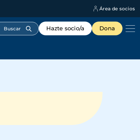
Área de socios
M
d
c
Menú
Hazte socio/a
Dona
d
de
us
destacados
cabecera