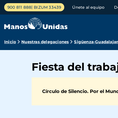
Pasar
Menú
900 811 888
BIZUM 33439
Únete al equipo
D
al
principal
contenido
principal
Ruta
Inicio
Nuestras delegaciones
Sigüenza-Guadalajar
de
navegación
Fiesta del traba
Círculo de Silencio. Por el Mun