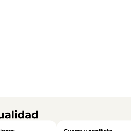
ualidad
iones
Guerra y conflicto