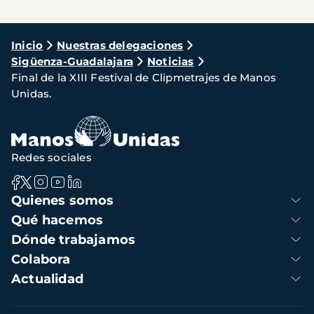
Ruta
Inicio
Nuestras delegaciones
Sigüenza-Guadalajara
Noticias
de
Final de la XIII Festival de Clipmetrajes de Manos
navegación
Unidas.
Redes sociales
Navegación
Quienes somos
principal
Qué hacemos
Dónde trabajamos
Colabora
Actualidad