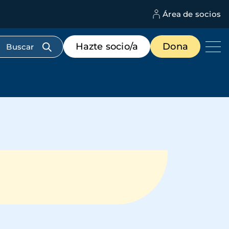
Área de socios
M
d
c
Menú
Hazte socio/a
Dona
d
de
us
destacados
cabecera