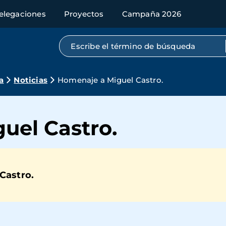
elegaciones
Proyectos
Campaña 2026
Búsqueda por texto completo
a
Noticias
Homenaje a Miguel Castro.
uel Castro.
Castro.