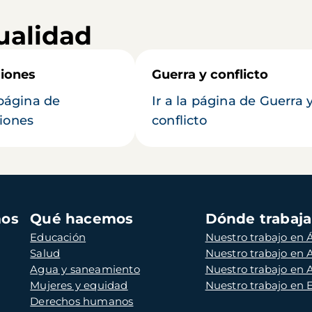
ualidad
iones
Guerra y conflicto
 página de
Ir a la página de Guerra 
iones
conflicto
mos
Qué hacemos
Dónde trabaj
Educación
Nuestro trabajo en Á
Salud
Nuestro trabajo en
Agua y saneamiento
Nuestro trabajo en 
Mujeres y equidad
Nuestro trabajo en
Derechos humanos