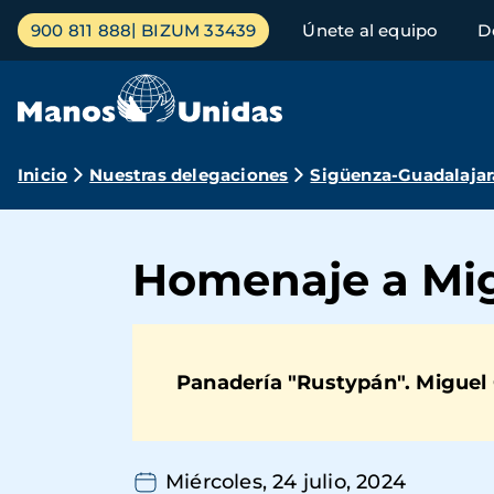
Pasar
Menú
900 811 888
BIZUM 33439
Únete al equipo
D
al
principal
contenido
principal
Ruta
Inicio
Nuestras delegaciones
Sigüenza-Guadalajar
de
navegación
Homenaje a Mig
Panadería "Rustypán". Miguel 
Miércoles, 24 julio, 2024