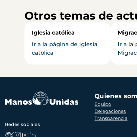
Otros temas de act
Iglesia católica
Migrac
Ir a la página de Iglesia
Ir a la
católica
Migrac
Navegación
Quienes so
principal
Equipo
Delegaciones
Transparencia
Redes sociales