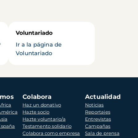
Voluntariado
y
Ir a la página de
Voluntariado
amos
Colabora
Actualidad
frica
Haz un donativo
Noticias
 América
Hazte socio
Reportajes
Asia
Hazte voluntario/a
Entrevistas
 España
Testamento solidario
Campañas
Colabora como empresa
Sala de prensa