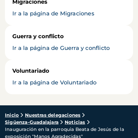
Migraciones
Ir a la página de Migraciones
Guerra y conflicto
Ir a la página de Guerra y conflicto
Voluntariado
Ir a la página de Voluntariado
Ruta
Inicio
Nuestras delegaciones
Sigüenza-Guadalajara
Noticias
de
Inauguración en la parroquia Beata de Jesús de la
navegación
exposición "Manos Agradecidas"