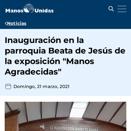
Pasar
al
contenido
principal
Ruta
Noticias
de
Inauguración en la
navegación
parroquia Beata de Jesús de
la exposición "Manos
Agradecidas"
Domingo, 21 marzo, 2021