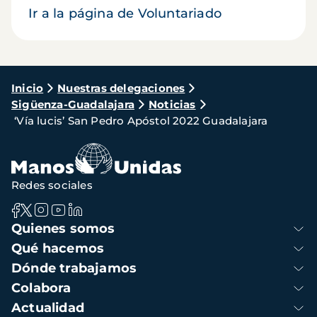
Ir a la página de Voluntariado
Ruta
Inicio
Nuestras delegaciones
Sigüenza-Guadalajara
Noticias
de
‘Vía lucis’ San Pedro Apóstol 2022 Guadalajara
navegación
Redes sociales
Navegación
Quienes somos
principal
Qué hacemos
Dónde trabajamos
Colabora
Actualidad