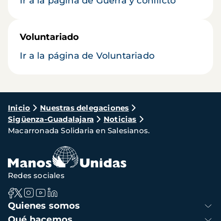
Ir a la página de Guerra y conflicto
Voluntariado
Ir a la página de Voluntariado
Ruta
Inicio
Nuestras delegaciones
Sigüenza-Guadalajara
Noticias
de
Macarronada Solidaria en Salesianos.
navegación
Redes sociales
Navegación
Quienes somos
principal
Qué hacemos