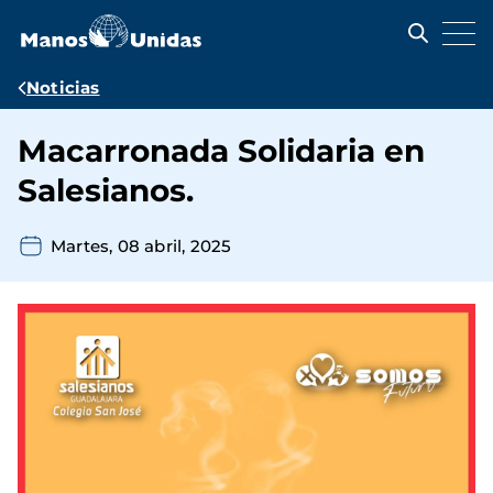
Pasar
al
contenido
principal
Ruta
Noticias
de
Macarronada Solidaria en
navegación
Salesianos.
Martes, 08 abril, 2025