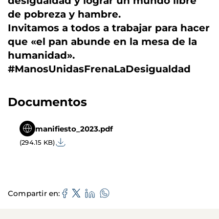
desigualdad y lograr un mundo libre
de pobreza y hambre.
Invitamos a todos a trabajar para hacer
que «el pan abunde en la mesa de la
humanidad».
#ManosUnidasFrenaLaDesigualdad
Documentos
manifiesto_2023.pdf
(294.15 KB)
Compartir en