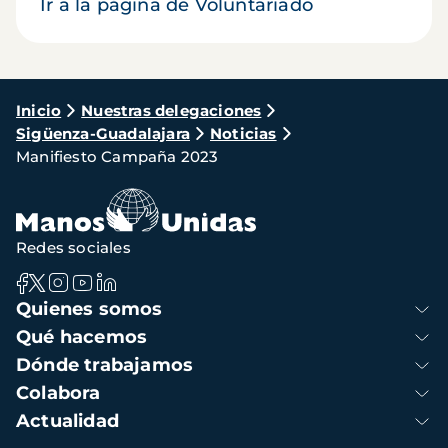
Ir a la página de Voluntariado
Ruta
Inicio
Nuestras delegaciones
Sigüenza-Guadalajara
Noticias
de
Manifiesto Campaña 2023
navegación
Redes sociales
Navegación
Quienes somos
principal
Qué hacemos
Dónde trabajamos
Colabora
Actualidad