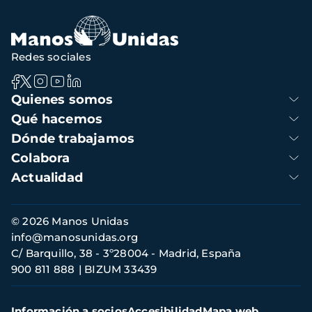
navegación
Redes sociales
Navegación
Quienes somos
principal
Qué hacemos
Dónde trabajamos
Colabora
Actualidad
Información
© 2026 Manos Unidas
de
info@manosunidas.org
contacto
C/ Barquillo, 38 - 3º28004 - Madrid, España
900 811 888
BIZUM 33439
Menú
Información a socios
Accesibilidad
Mapa web