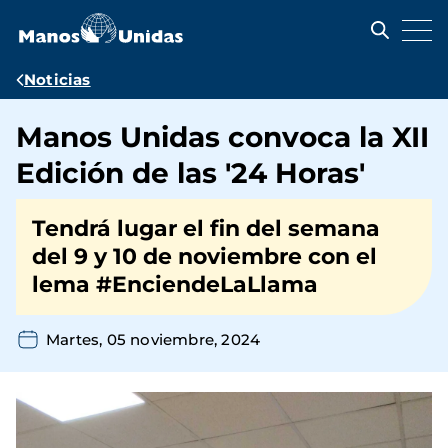
Pasar
al
contenido
principal
Ruta
Noticias
de
Manos Unidas convoca la XII
navegación
Edición de las '24 Horas'
Tendrá lugar el fin del semana
del 9 y 10 de noviembre con el
lema #EnciendeLaLlama
Martes, 05 noviembre, 2024