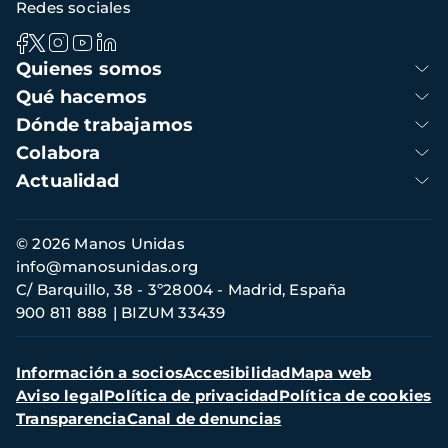
Redes sociales
Navegación
Quienes somos
principal
Qué hacemos
Dónde trabajamos
Colabora
Actualidad
Información
© 2026 Manos Unidas
de
info@manosunidas.org
contacto
C/ Barquillo, 38 - 3º28004 - Madrid, España
900 811 888
BIZUM 33439
Menú
Información a socios
Accesibilidad
Mapa web
secundario
Aviso legal
Política de privacidad
Política de cookies
Transparencia
Canal de denuncias