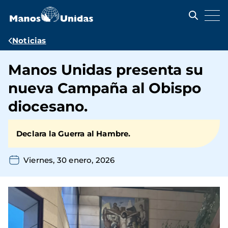
Pasar
al
contenido
principal
Ruta
Noticias
de
Manos Unidas presenta su
navegación
nueva Campaña al Obispo
diocesano.
Declara la
Guerra
al
Hambre.
Viernes, 30 enero, 2026