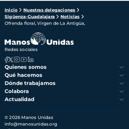
Ruta
Inicio
Nuestras delegaciones
Sigüenza-Guadalajara
Noticias
de
Ofrenda floral, Virgen de La Antigüa,
navegación
Redes sociales
Navegación
Quienes somos
principal
Qué hacemos
Dónde trabajamos
Colabora
Actualidad
Información
© 2026 Manos Unidas
de
info@manosunidas.org
contacto