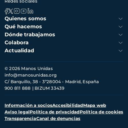
Redes sociales
Navegación
Quienes somos
principal
Qué hacemos
Dónde trabajamos
Colabora
Actualidad
Información
© 2026 Manos Unidas
de
info@manosunidas.org
contacto
C/ Barquillo, 38 - 3º28004 - Madrid, España
900 811 888
BIZUM 33439
Menú
Información a socios
Accesibilidad
Mapa web
secundario
Aviso legal
Política de privacidad
Política de cookies
Transparencia
Canal de denuncias