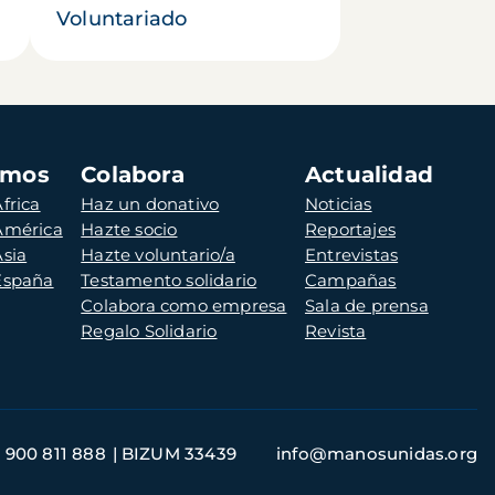
Voluntariado
amos
Colabora
Actualidad
frica
Haz un donativo
Noticias
 América
Hazte socio
Reportajes
Asia
Hazte voluntario/a
Entrevistas
 España
Testamento solidario
Campañas
Colabora como empresa
Sala de prensa
Regalo Solidario
Revista
900 811 888
BIZUM 33439
info@manosunidas.org