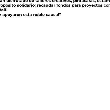
han disfrutado de talleres creativos, pintacaras, est
ropósito solidario: recaudar fondos para proyectos com
alí.
 y apoyaron esta noble causa!"