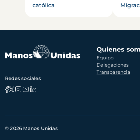
católica
Migrac
Navegación
Quienes so
principal
Equipo
Delegaciones
Transparencia
Redes sociales
Información
© 2026 Manos Unidas
de
contacto