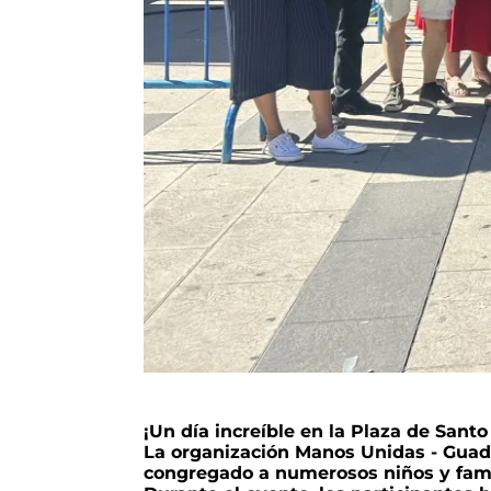
¡Un día increíble en la Plaza de Sant
La organización Manos Unidas - Guadal
congregado a numerosos niños y fami