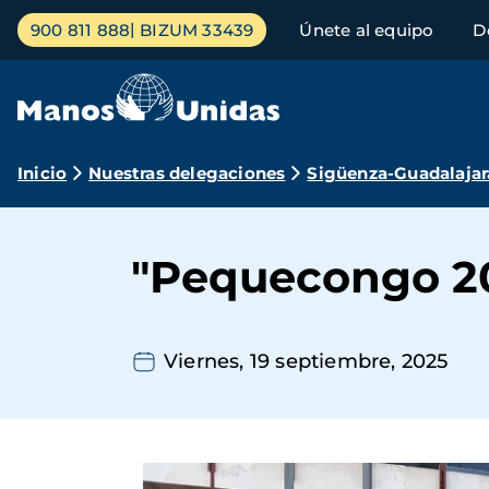
Pasar
Menú
900 811 888
BIZUM 33439
Únete al equipo
D
al
principal
contenido
principal
Ruta
Inicio
Nuestras delegaciones
Sigüenza-Guadalajar
de
navegación
"Pequecongo 20
Viernes, 19 septiembre, 2025