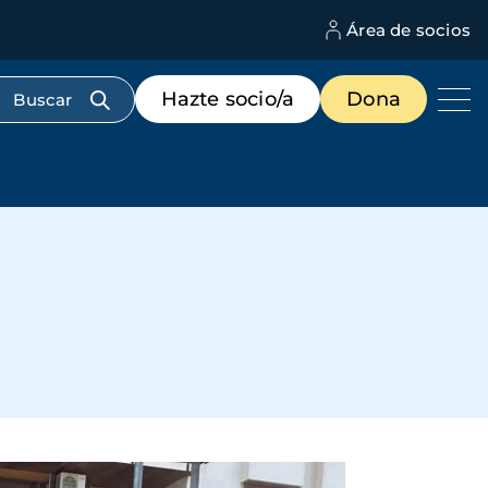
Área de socios
M
d
c
Menú
Hazte socio/a
Dona
d
de
us
destacados
cabecera