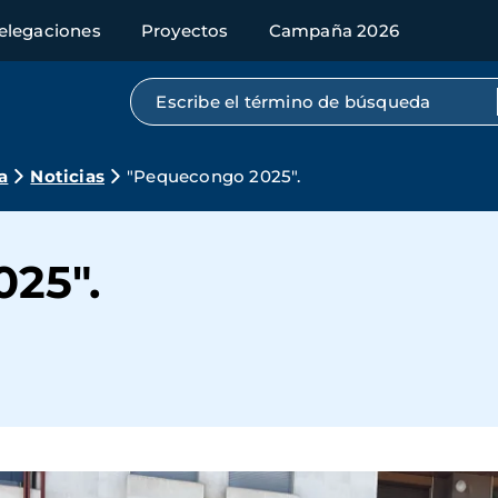
elegaciones
Proyectos
Campaña 2026
Búsqueda por texto completo
a
Noticias
"Pequecongo 2025".
25".