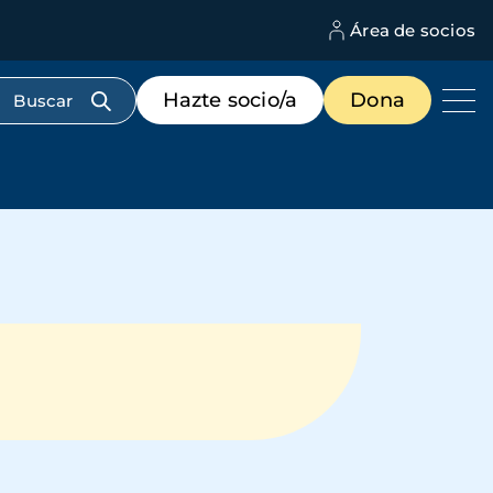
Área de socios
M
d
c
Menú
Hazte socio/a
Dona
d
de
us
destacados
cabecera