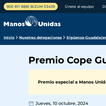
Pasar
Menú
900 811 888
BIZUM 33439
Únete al equipo
D
al
principal
contenido
principal
Ruta
Inicio
Nuestras delegaciones
Sigüenza-Guadalajar
de
navegación
Premio Cope Gu
Premio especial a Manos Unid
Jueves, 10 octubre, 2024