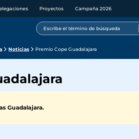
elegaciones
Proyectos
Campaña 2026
Búsqueda por texto completo
a
Noticias
Premio Cope Guadalajara
adalajara
as Guadalajara.